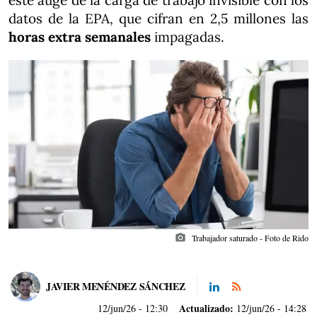
este auge de la carga de trabajo invisible con los
datos de la EPA, que cifran en 2,5 millones las
horas extra semanales
impagadas.
photo_camera
Trabajador saturado - Foto de Rido
JAVIER MENÉNDEZ SÁNCHEZ
Actualizado:
12/jun/26
- 12:30
12/jun/26 - 14:28