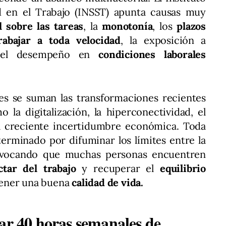
d en el Trabajo (INSST) apunta causas muy
l sobre las tareas
, la
monotonía
, los
plazos
rabajar a toda velocidad
, la exposición a
el desempeño en
condiciones laborales
les se suman las transformaciones recientes
 la digitalización, la hiperconectividad, el
la creciente incertidumbre económica. Toda
erminado por difuminar los límites entre la
provocando que muchas personas encuentren
ctar del trabajo
y recuperar el
equilibrio
tener una buena
calidad de vida.
zar 40 horas semanales de