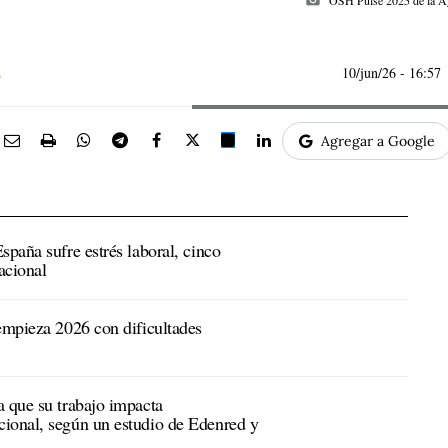
photo_camera
OSH Pulse 2025 de la Ag
10/jun/26
- 16:57
Agregar a Google
spaña sufre estrés laboral, cinco
acional
empieza 2026 con dificultades
a que su trabajo impacta
ional, según un estudio de Edenred y