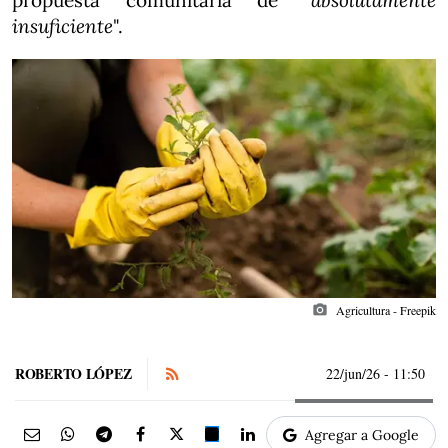
propuesta comunitaria de "
absolutamente
insuficiente
".
photo_camera
Agricultura - Freepik
ROBERTO LÓPEZ
22/jun/26
- 11:50
Agregar a Google