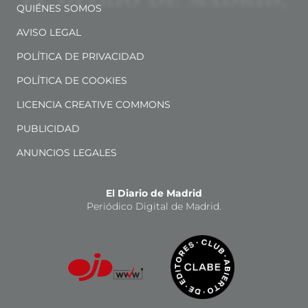
QUIÉNES SOMOS
AVISO LEGAL
POLÍTICA DE PRIVACIDAD
POLÍTICA DE COOKIES
LICENCIA CREATIVE COMMONS
PUBLICIDAD
ANUNCIOS LEGALES
El Diario de Madrid
Periódico Digital de Madrid.