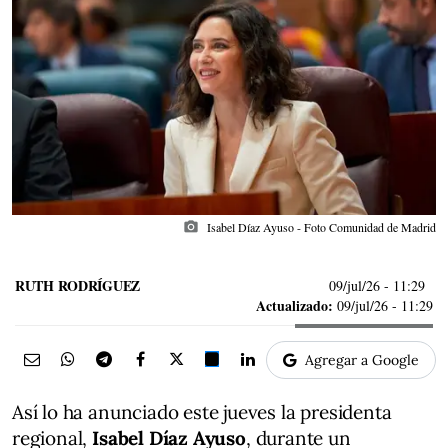
photo_camera
Isabel Díaz Ayuso - Foto Comunidad de Madrid
RUTH RODRÍGUEZ
09/jul/26
- 11:29
Actualizado:
09/jul/26 - 11:29
Agregar a Google
Así lo ha anunciado este jueves la presidenta
regional,
Isabel Díaz Ayuso
, durante un