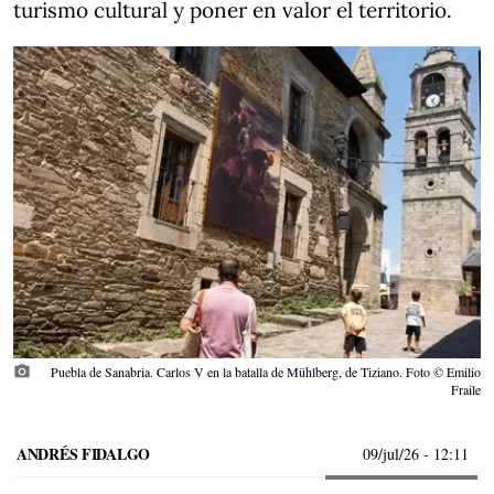
turismo cultural y poner en valor el territorio.
photo_camera
Puebla de Sanabria. Carlos V en la batalla de Mühlberg, de Tiziano. Foto © Emilio
Fraile
ANDRÉS FIDALGO
09/jul/26
- 12:11