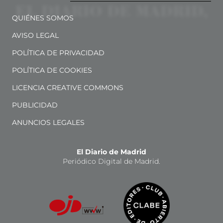
QUIÉNES SOMOS
AVISO LEGAL
POLÍTICA DE PRIVACIDAD
POLÍTICA DE COOKIES
LICENCIA CREATIVE COMMONS
PUBLICIDAD
ANUNCIOS LEGALES
El Diario de Madrid
Periódico Digital de Madrid.