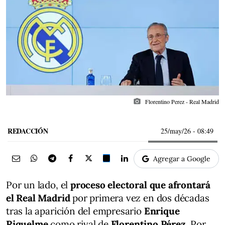
photo_camera
Florentino Perez - Real Madrid
REDACCIÓN
25/may/26
- 08:49
Agregar a Google
Por un lado, el
proceso electoral que afrontará
el Real Madrid
por primera vez en dos décadas
tras la aparición del empresario
Enrique
Riquelme
como rival de
Florentino Pérez
. Por