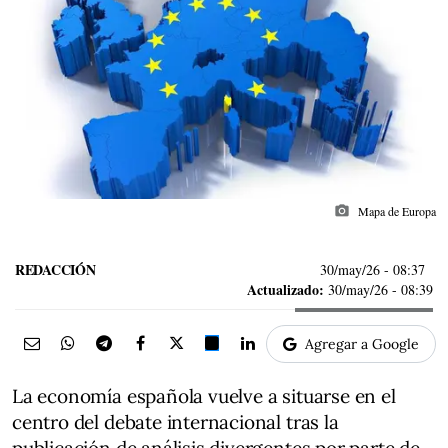
photo_camera
Mapa de Europa
REDACCIÓN
30/may/26
- 08:37
Actualizado:
30/may/26 - 08:39
Agregar a Google
La economía española vuelve a situarse en el
centro del debate internacional tras la
publicación de análisis divergentes por parte de