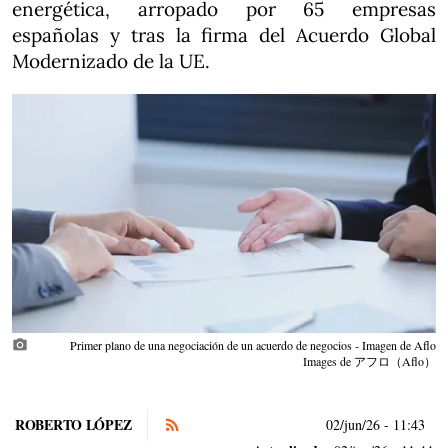
energética, arropado por 65 empresas
españolas y tras la firma del Acuerdo Global
Modernizado de la UE.
photo_camera
Primer plano de una negociación de un acuerdo de negocios - Imagen de Aflo
Images de アフロ（Aflo）
ROBERTO LÓPEZ
02/jun/26
- 11:43