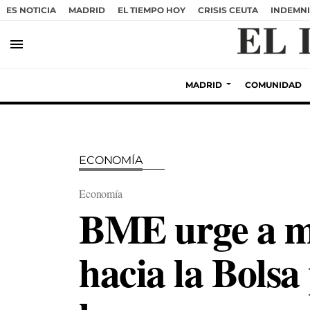
ES NOTICIA
MADRID
EL TIEMPO HOY
CRISIS CEUTA
INDEMNI
menu
MADRID
COMUNIDAD
ECONOMÍA
Economía
BME urge a mov
hacia la Bolsa