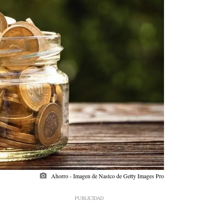
photo_camera
Ahorro - Imagen de Nastco de Getty Images Pro