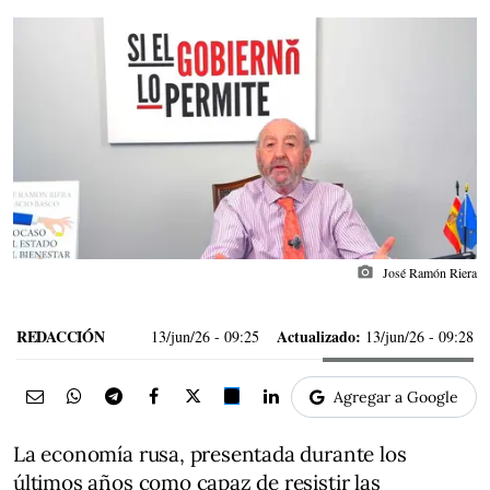
photo_camera
José Ramón Riera
REDACCIÓN
Actualizado:
13/jun/26
- 09:25
13/jun/26 - 09:28
Agregar a Google
La economía rusa, presentada durante los
últimos años como capaz de resistir las