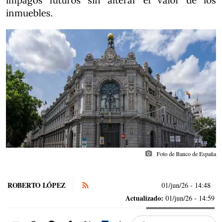
impagos futuros sin alterar el valor de los
inmuebles.
photo_camera
Foto de Banco de España
ROBERTO LÓPEZ
01/jun/26
- 14:48
Actualizado:
01/jun/26 - 14:59