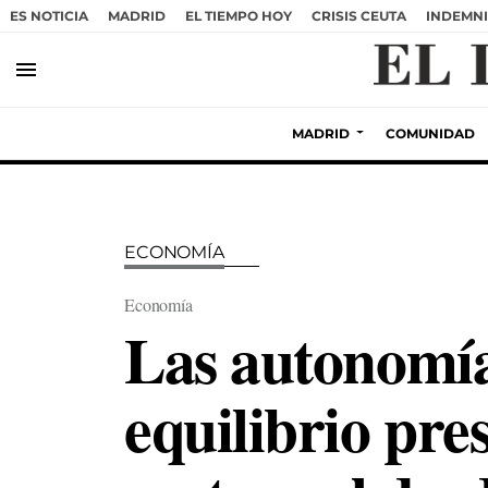
ES NOTICIA
MADRID
EL TIEMPO HOY
CRISIS CEUTA
INDEMNI
menu
MADRID
COMUNIDAD
ECONOMÍA
Economía
Las autonomía
equilibrio pre