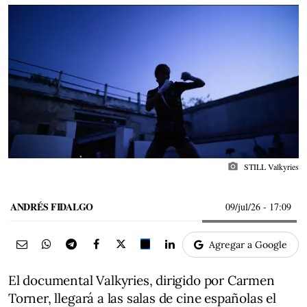
photo_camera
STILL Valkyries
ANDRÉS FIDALGO
09/jul/26
- 17:09
Agregar a Google
El documental Valkyries, dirigido por Carmen
Torner, llegará a las salas de cine españolas el