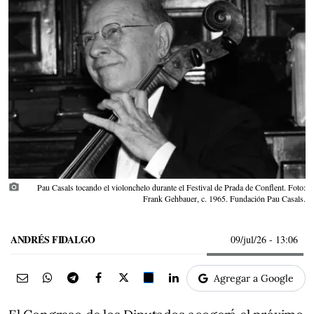
photo_camera
Pau Casals tocando el violonchelo durante el Festival de Prada de Conflent. Foto:
Frank Gehbauer, c. 1965. Fundación Pau Casals.
ANDRÉS FIDALGO
09/jul/26
- 13:06
Agregar a Google