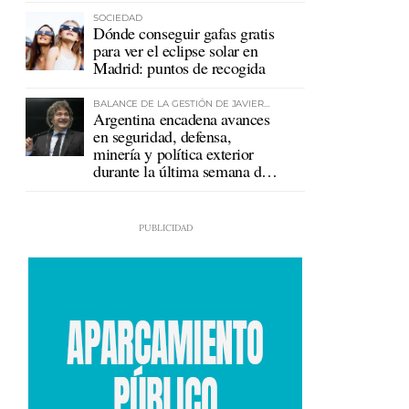
SOCIEDAD
Dónde conseguir gafas gratis
para ver el eclipse solar en
Madrid: puntos de recogida
BALANCE DE LA GESTIÓN DE JAVIER
Argentina encadena avances
MILEI
en seguridad, defensa,
minería y política exterior
durante la última semana de
Milei