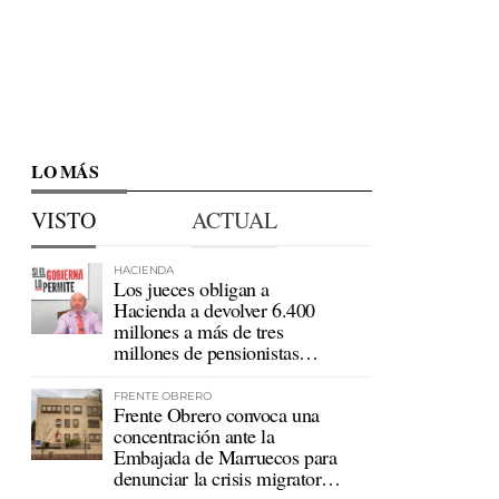
LO MÁS
VISTO
ACTUAL
HACIENDA
Los jueces obligan a
Hacienda a devolver 6.400
millones a más de tres
millones de pensionistas
mutualistas
FRENTE OBRERO
Frente Obrero convoca una
concentración ante la
Embajada de Marruecos para
denunciar la crisis migratoria
en Ceuta