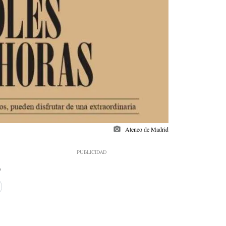
photo_camera
Ateneo de Madrid