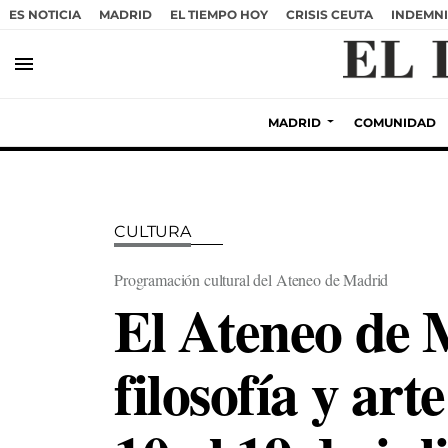
ES NOTICIA
MADRID
EL TIEMPO HOY
CRISIS CEUTA
INDEMNI
menu
MADRID
COMUNIDAD
CULTURA
Programación cultural del Ateneo de Madrid
El Ateneo de 
filosofía y ar