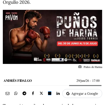
Orgullo 2026.
photo_camera
Puños de Harina
ANDRÉS FIDALGO
29/jun/26
- 17:00
Agregar a Google