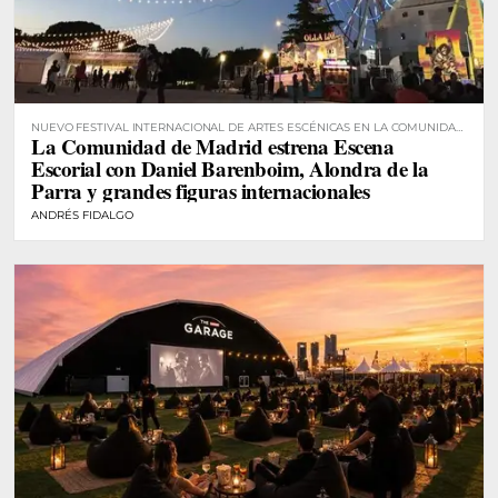
NUEVO FESTIVAL INTERNACIONAL DE ARTES ESCÉNICAS EN LA COMUNIDAD
La Comunidad de Madrid estrena Escena
DE MADRID
Escorial con Daniel Barenboim, Alondra de la
Parra y grandes figuras internacionales
ANDRÉS FIDALGO