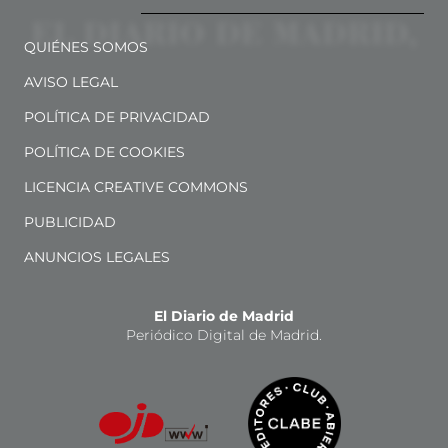
QUIÉNES SOMOS
AVISO LEGAL
POLÍTICA DE PRIVACIDAD
POLÍTICA DE COOKIES
LICENCIA CREATIVE COMMONS
PUBLICIDAD
ANUNCIOS LEGALES
El Diario de Madrid
Periódico Digital de Madrid.