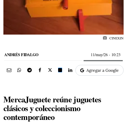
photo_camera
CINEXIN
ANDRÉS FIDALGO
11/may/26
- 10:23
Agregar a Google
MercaJuguete reúne juguetes
clásicos y coleccionismo
contemporáneo