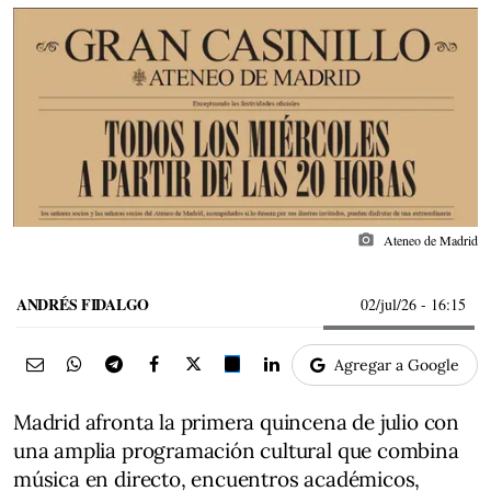
photo_camera
Ateneo de Madrid
ANDRÉS FIDALGO
02/jul/26
- 16:15
Agregar a Google
Madrid afronta la primera quincena de julio con
una amplia programación cultural que combina
música en directo, encuentros académicos,