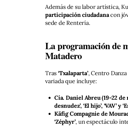
Además de su labor artística, K
participación ciudadana
con jóv
sede de Rentería.
La programación de 
Matadero
Tras
‘Txalaparta’
, Centro Danza
variada que incluye:
Cía. Daniel Abreu (19-22 de
desnudez’, ‘El hijo’, ‘VAV’ y ‘E
Käfig Compagnie de Mourad
‘Zéphyr’
, un espectáculo int