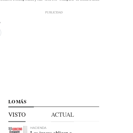
LO MÁS
VISTO
ACTUAL
HACIENDA
Los jueces obligan a