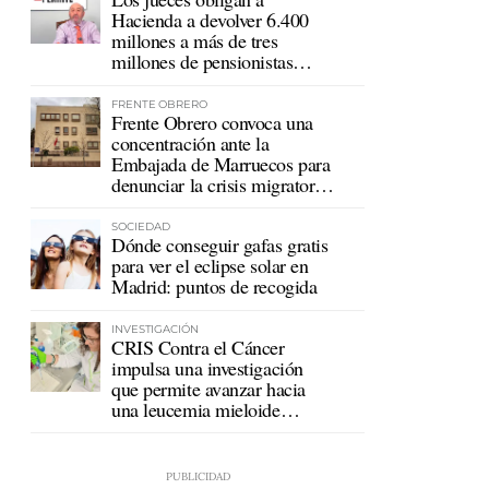
Hacienda a devolver 6.400
millones a más de tres
millones de pensionistas
mutualistas
FRENTE OBRERO
Frente Obrero convoca una
concentración ante la
Embajada de Marruecos para
denunciar la crisis migratoria
en Ceuta
SOCIEDAD
Dónde conseguir gafas gratis
para ver el eclipse solar en
Madrid: puntos de recogida
INVESTIGACIÓN
CRIS Contra el Cáncer
impulsa una investigación
que permite avanzar hacia
una leucemia mieloide
crónica sin tratamiento