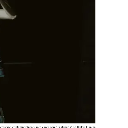
reación contemporánea y raíz vasca con ‘Txalaparta’ de Kukai Dantza