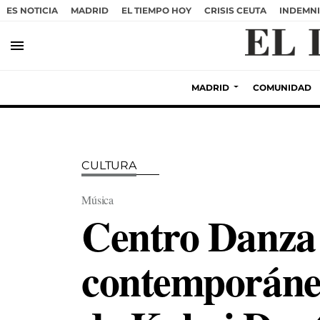
ES NOTICIA
MADRID
EL TIEMPO HOY
CRISIS CEUTA
INDEMNI
menu
MADRID
COMUNIDAD
CULTURA
Música
Centro Danza
contemporánea