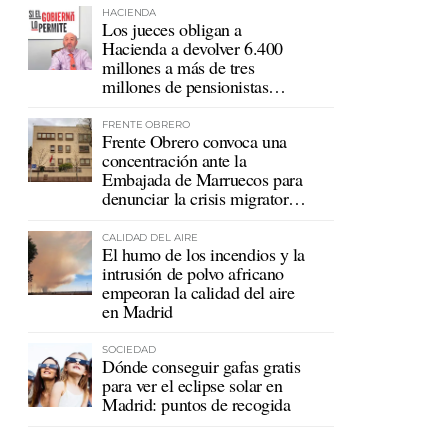
HACIENDA
Los jueces obligan a
Hacienda a devolver 6.400
millones a más de tres
millones de pensionistas
mutualistas
FRENTE OBRERO
Frente Obrero convoca una
concentración ante la
Embajada de Marruecos para
denunciar la crisis migratoria
en Ceuta
CALIDAD DEL AIRE
El humo de los incendios y la
intrusión de polvo africano
empeoran la calidad del aire
en Madrid
SOCIEDAD
Dónde conseguir gafas gratis
para ver el eclipse solar en
Madrid: puntos de recogida