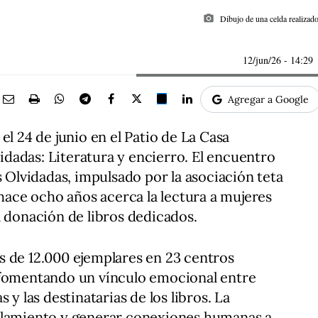
photo_camera
Dibujo de una celda realizad
12/jun/26
- 14:29
Agregar a Google
el 24 de junio en el Patio de La Casa
lvidadas: Literatura y encierro. El encuentro
s Olvidadas, impulsado por la asociación teta
 hace ocho años acerca la lectura a mujeres
a donación de libros dedicados.
s de 12.000 ejemplares en 23 centros
 fomentando un vínculo emocional entre
 y las destinatarias de los libros. La
slamiento y generar conexiones humanas a