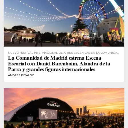
NUEVO FESTIVAL INTERNACIONAL DE ARTES ESCÉNICAS EN LA COMUNIDAD
La Comunidad de Madrid estrena Escena
DE MADRID
Escorial con Daniel Barenboim, Alondra de la
Parra y grandes figuras internacionales
ANDRÉS FIDALGO