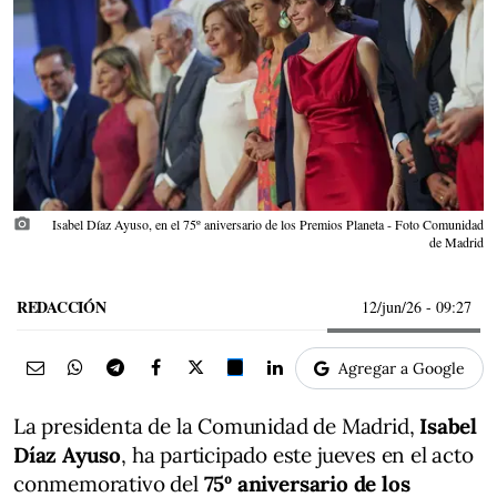
photo_camera
Isabel Díaz Ayuso, en el 75º aniversario de los Premios Planeta - Foto Comunidad
de Madrid
REDACCIÓN
12/jun/26
- 09:27
Agregar a Google
La presidenta de la Comunidad de Madrid,
Isabel
Díaz Ayuso
, ha participado este jueves en el acto
conmemorativo del
75º aniversario de los