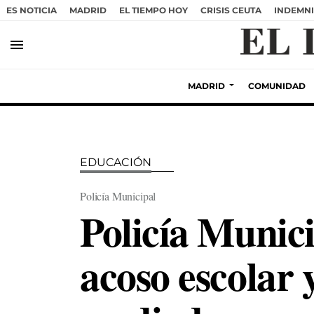
ES NOTICIA
MADRID
EL TIEMPO HOY
CRISIS CEUTA
INDEMNI
menu
MADRID
COMUNIDAD
EDUCACIÓN
Policía Municipal
Policía Munici
acoso escolar