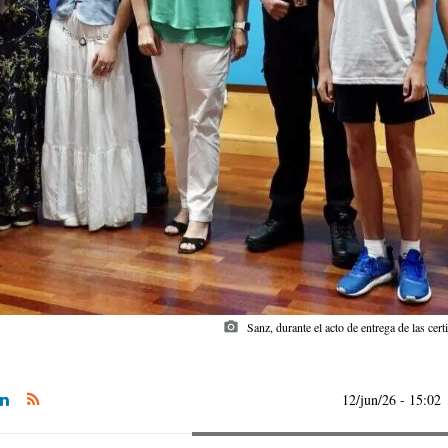
photo_camera
Sanz, durante el acto de entrega de las ce
12/jun/26
- 15:02