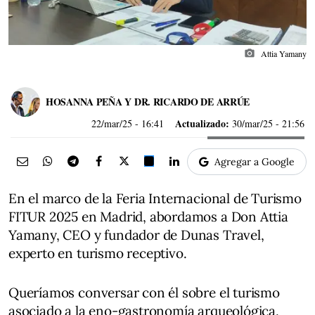
photo_camera
Attia Yamany
HOSANNA PEÑA Y DR. RICARDO DE ARRÚE
Actualizado:
22/mar/25
- 16:41
30/mar/25 - 21:56
Agregar a Google
En el marco de la Feria Internacional de Turismo
FITUR 2025 en Madrid, abordamos a Don Attia
Yamany, CEO y fundador de Dunas Travel,
experto en turismo receptivo.
Queríamos conversar con él sobre el turismo
asociado a la eno-gastronomía arqueológica,