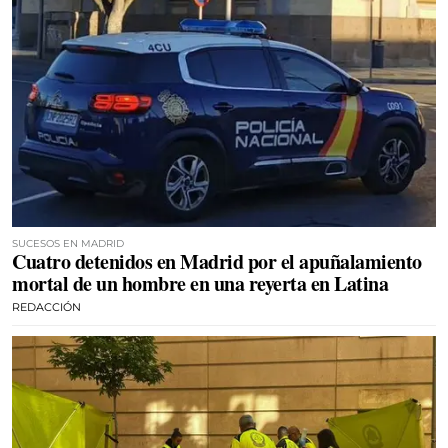
SUCESOS EN MADRID
Cuatro detenidos en Madrid por el apuñalamiento
mortal de un hombre en una reyerta en Latina
REDACCIÓN