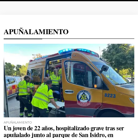
APUÑALAMIENTO
APUÑALAMIENTO
Un joven de 22 años, hospitalizado grave tras ser
apuñalado junto al parque de San Isidro, en