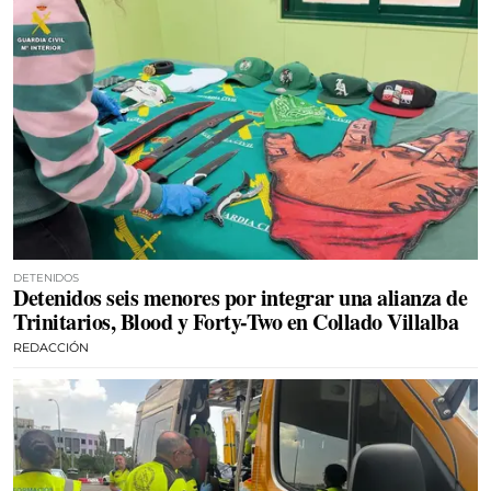
DETENIDOS
Detenidos seis menores por integrar una alianza de
Trinitarios, Blood y Forty-Two en Collado Villalba
REDACCIÓN