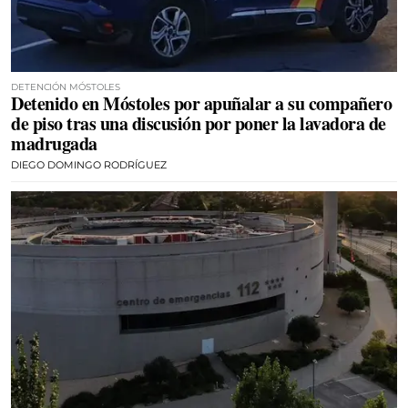
DETENCIÓN MÓSTOLES
Detenido en Móstoles por apuñalar a su compañero
de piso tras una discusión por poner la lavadora de
madrugada
DIEGO DOMINGO RODRÍGUEZ