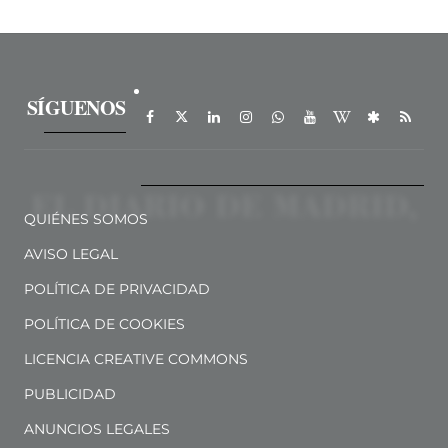
SÍGUENOS
QUIÉNES SOMOS
AVISO LEGAL
POLÍTICA DE PRIVACIDAD
POLÍTICA DE COOKIES
LICENCIA CREATIVE COMMONS
PUBLICIDAD
ANUNCIOS LEGALES