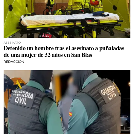
ASESINATO
Detenido un hombre tras el asesinato a puñaladas
de una mujer de 32 años en San Blas
REDACCIÓN