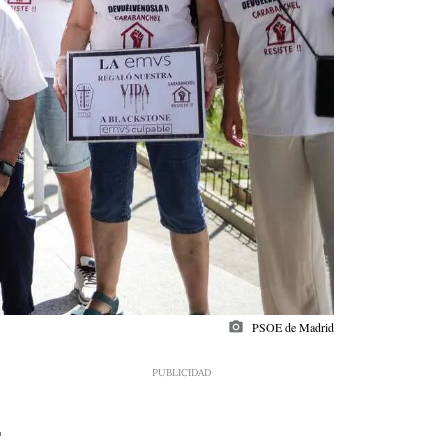
photo_camera
PSOE de Madrid