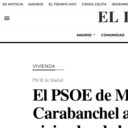
ES NOTICIA
MADRID
EL TIEMPO HOY
CRISIS CEUTA
INDEMNI
menu
MADRID
COMUNIDAD
VIVIENDA
PSOE de Madrid
El PSOE de Ma
Carabanchel a