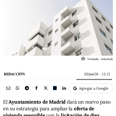
photo_camera
Vivienda - wirestock
REDACCIÓN
02/jun/26
- 12:12
Agregar a Google
El
Ayuntamiento de Madrid
dará un nuevo paso
en su estrategia para ampliar la
oferta de
vivienda asequible
con la
licitación de diez