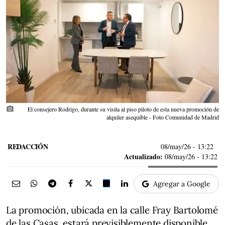
photo_camera
El consejero Rodrigo, durante su visita al piso piloto de esta nueva promoción de
alquiler asequible - Foto Comunidad de Madrid
REDACCIÓN
08/may/26
- 13:22
Actualizado:
08/may/26 - 13:22
Agregar a Google
La promoción, ubicada en la calle Fray Bartolomé
de las Casas, estará previsiblemente disponible