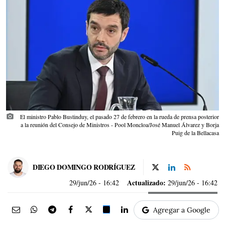
photo_camera
El ministro Pablo Bustinduy, el pasado 27 de febrero en la rueda de prensa posterior
a la reunión del Consejo de Ministros - Pool Moncloa/José Manuel Álvarez y Borja
Puig de la Bellacasa
DIEGO DOMINGO RODRÍGUEZ
Actualizado:
29/jun/26
- 16:42
29/jun/26 - 16:42
Agregar a Google