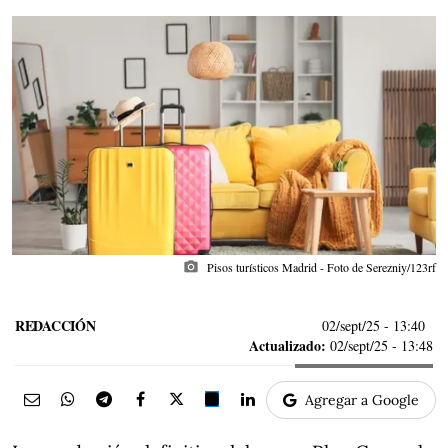
photo_camera
Pisos turísticos Madrid - Foto de Serezniy/123rf
REDACCIÓN
02/sept/25
- 13:40
Actualizado:
02/sept/25 - 13:48
Agregar a Google