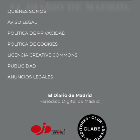
QUIÉNES SOMOS
AVISO LEGAL
POLÍTICA DE PRIVACIDAD
POLÍTICA DE COOKIES
LICENCIA CREATIVE COMMONS
PUBLICIDAD
ANUNCIOS LEGALES
El Diario de Madrid
Periódico Digital de Madrid.