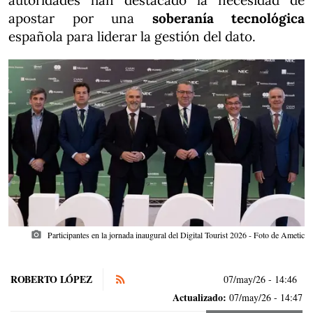
autoridades han destacado la necesidad de
apostar por una
soberanía tecnológica
española para liderar la gestión del dato.
photo_camera
Participantes en la jornada inaugural del Digital Tourist 2026 - Foto de Ametic
ROBERTO LÓPEZ
07/may/26
- 14:46
Actualizado:
07/may/26 - 14:47