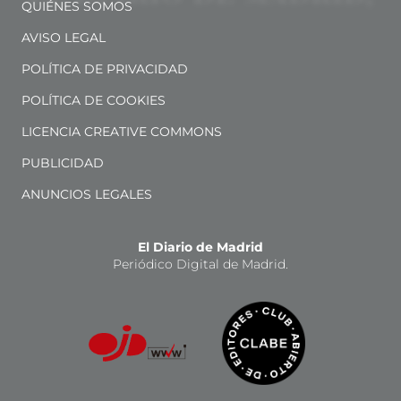
QUIÉNES SOMOS
AVISO LEGAL
POLÍTICA DE PRIVACIDAD
POLÍTICA DE COOKIES
LICENCIA CREATIVE COMMONS
PUBLICIDAD
ANUNCIOS LEGALES
El Diario de Madrid
Periódico Digital de Madrid.