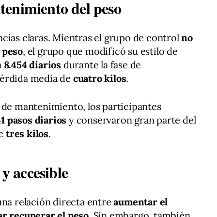
tenimiento del peso
cias claras. Mientras el grupo de control
no
 peso
, el grupo que modificó su estilo de
a
8.454 diarios
durante la fase de
pérdida media de
cuatro kilos
.
 de mantenimiento, los participantes
1 pasos diarios
y conservaron gran parte del
te
tres kilos
.
 y accesible
una relación directa entre
aumentar el
ar recuperar el peso
. Sin embargo, también