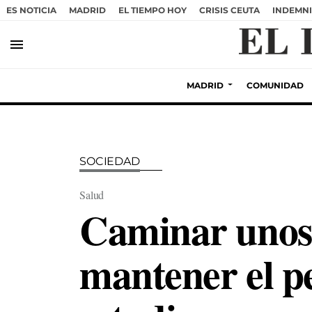
ES NOTICIA
MADRID
EL TIEMPO HOY
CRISIS CEUTA
INDEMNI
menu
MADRID
COMUNIDAD
SOCIEDAD
Salud
Caminar unos 
mantener el pe