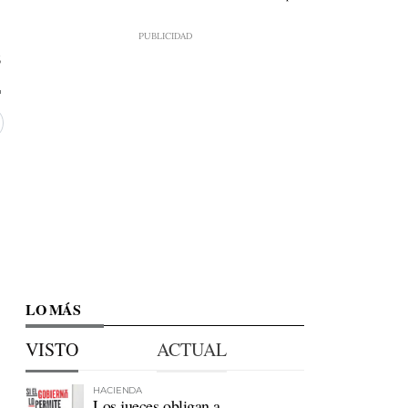
6
LO MÁS
VISTO
ACTUAL
HACIENDA
Los jueces obligan a