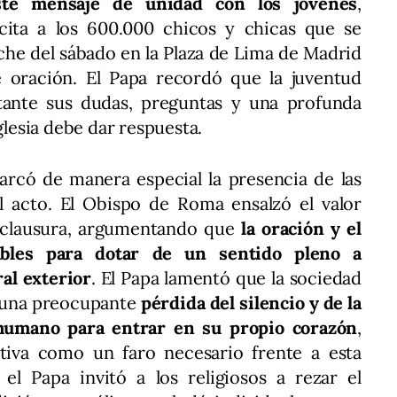
ste mensaje de unidad con los jóvenes
,
cita a los 600.000 chicos y chicas que se
che del sábado en la Plaza de Lima de Madrid
de oración. El Papa recordó que la juventud
tante sus dudas, preguntas y una profunda
glesia debe dar respuesta.
arcó de manera especial la presencia de las
 acto. El Obispo de Roma ensalzó el valor
e clausura, argumentando que
la oración y el
ables para dotar de un sentido pleno a
ral exterior
. El Papa lamentó que la sociedad
 una preocupante
pérdida del silencio y de la
 humano para entrar en su propio corazón
,
tiva como un faro necesario frente a esta
 el Papa invitó a los religiosos a rezar el