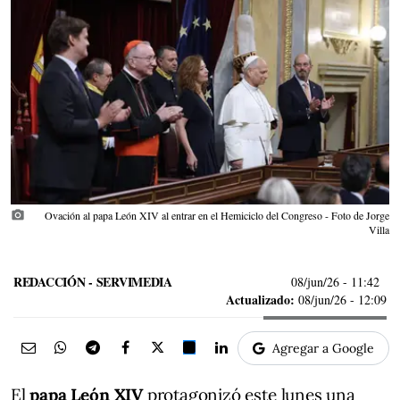
photo_camera
Ovación al papa León XIV al entrar en el Hemiciclo del Congreso - Foto de Jorge
Villa
REDACCIÓN - SERVIMEDIA
08/jun/26
- 11:42
Actualizado:
08/jun/26 - 12:09
Agregar a Google
El
papa León XIV
protagonizó este lunes una