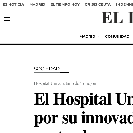
ES NOTICIA
MADRID
EL TIEMPO HOY
CRISIS CEUTA
INDEMNI
menu
MADRID
COMUNIDAD
SOCIEDAD
Hospital Universitario de Torrejón
El Hospital Un
por su innova