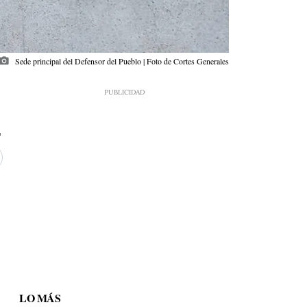
hoto_camera
Sede principal del Defensor del Pueblo | Foto de Cortes Generales
LO MÁS