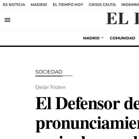
ES NOTICIA
MADRID
EL TIEMPO HOY
CRISIS CEUTA
INDEMNI
menu
MADRID
COMUNIDAD
SOCIEDAD
Quejas Vecinos
El Defensor de
pronunciamient