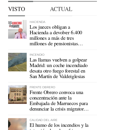
VISTO
ACTUAL
HACIENDA
Los jueces obligan a
Hacienda a devolver 6.400
millones a más de tres
millones de pensionistas
mutualistas
INCENDIO
Las llamas vuelven a golpear
Madrid: un coche incendiado
desata otro fuego forestal en
San Martín de Valdeiglesias
FRENTE OBRERO
Frente Obrero convoca una
concentración ante la
Embajada de Marruecos para
denunciar la crisis migratoria
en Ceuta
CALIDAD DEL AIRE
El humo de los incendios y la