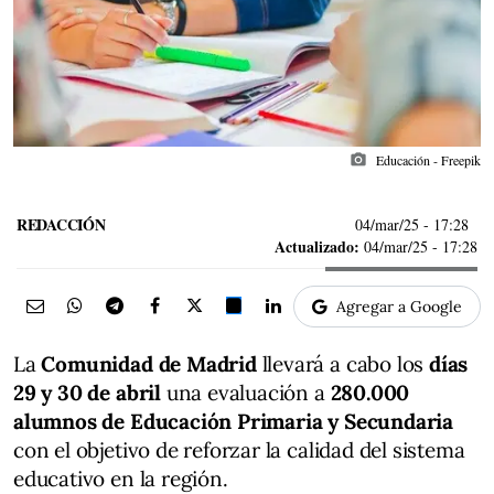
photo_camera
Educación - Freepik
REDACCIÓN
04/mar/25
- 17:28
Actualizado:
04/mar/25 - 17:28
Agregar a Google
La
Comunidad de Madrid
llevará a cabo los
días
29 y 30 de abril
una evaluación a
280.000
alumnos de Educación Primaria y Secundaria
con el objetivo de reforzar la calidad del sistema
educativo en la región.