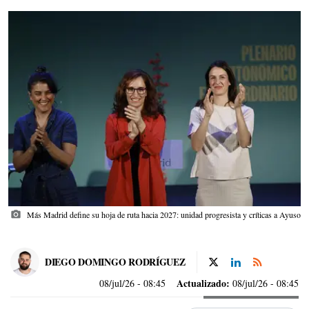
photo_camera
Más Madrid define su hoja de ruta hacia 2027: unidad progresista y críticas a Ayuso
DIEGO DOMINGO RODRÍGUEZ
Actualizado:
08/jul/26
- 08:45
08/jul/26 - 08:45