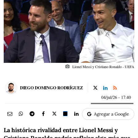
photo_camera
Lionel Messi y Cristiano Ronaldo - UEFA
DIEGO DOMINGO RODRÍGUEZ
04/jul/26
- 17:40
Agregar a Google
La histórica rivalidad entre Lionel Messi y
Cristiano Ronaldo podría reflejar algo más que