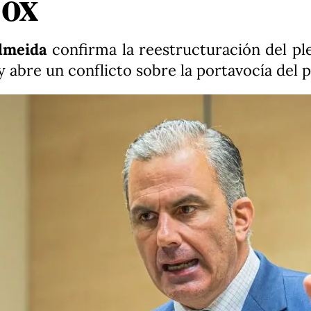
Vox
lmeida
confirma la reestructuración del ple
abre un conflicto sobre la portavocía del p