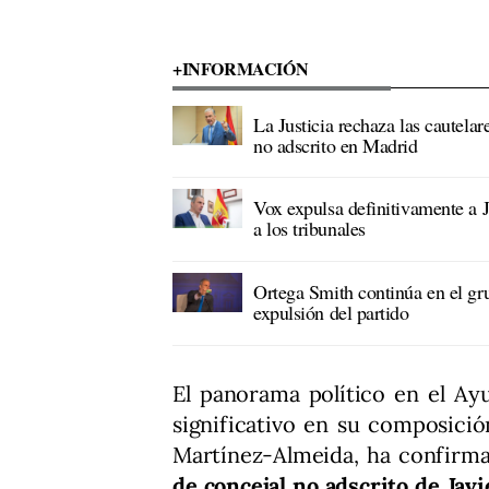
+INFORMACIÓN
La Justicia rechaza las cautela
no adscrito en Madrid
Vox expulsa definitivamente a J
a los tribunales
Ortega Smith continúa en el gr
expulsión del partido
El panorama político en el Ay
significativo en su composición
Martínez-Almeida, ha confirma
de concejal no adscrito de Jav