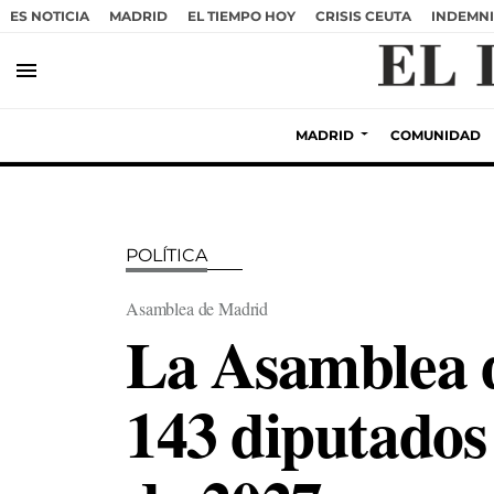
ES NOTICIA
MADRID
EL TIEMPO HOY
CRISIS CEUTA
INDEMNI
menu
MADRID
COMUNIDAD
POLÍTICA
Asamblea de Madrid
La Asamblea d
143 diputados 