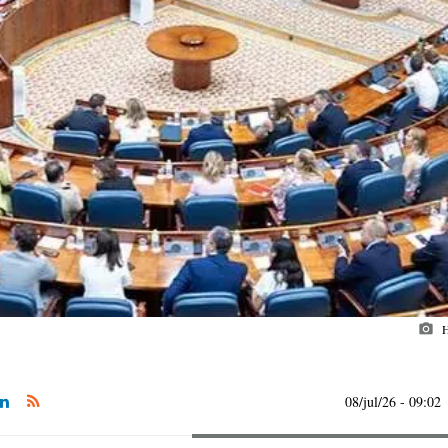
photo_camera
H
08/jul/26
- 09:02