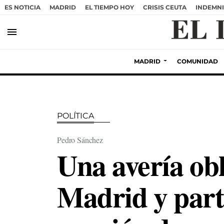
ES NOTICIA
MADRID
EL TIEMPO HOY
CRISIS CEUTA
INDEMNI
menu
MADRID
COMUNIDAD
POLÍTICA
Pedro Sánchez
Una avería obl
Madrid y parti