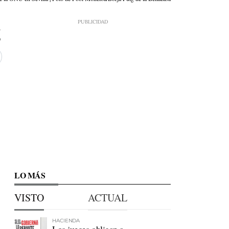
4
LO MÁS
VISTO
ACTUAL
HACIENDA
Los jueces obligan a