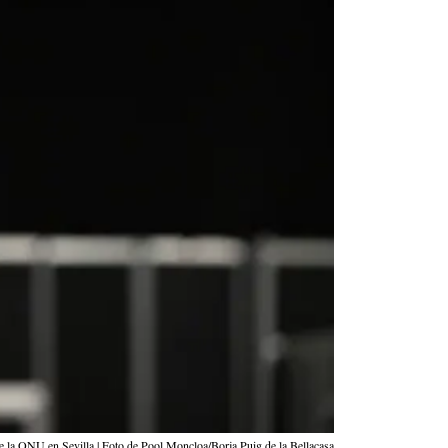
 la ONU en Sevilla | Foto de Pool Moncloa/Borja Puig de la Bellacasa