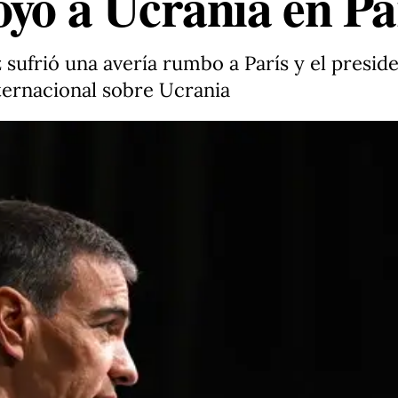
oyo a Ucrania en Pa
z sufrió una avería rumbo a París y el presi
ternacional sobre Ucrania