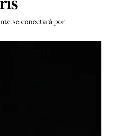
rís
dente se conectará por