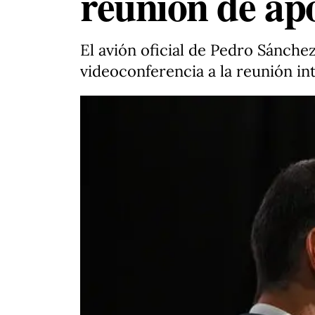
reunión de ap
El avión oficial de Pedro Sánche
videoconferencia a la reunión in