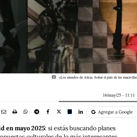
photo_camera
«Los mundos de Alicia. Soñar el país de las maravil
16/may/25
- 11:11
Agregar a Google
id en mayo 2025
: si estás buscando planes
ropuestas culturales de lo más interesantes.