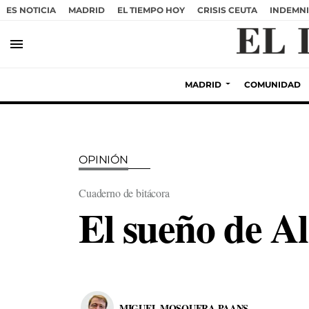
ES NOTICIA
MADRID
EL TIEMPO HOY
CRISIS CEUTA
INDEMNI
menu
MADRID
COMUNIDAD
OPINIÓN
Cuaderno de bitácora
El sueño de A
MIGUEL MOSQUERA PAANS