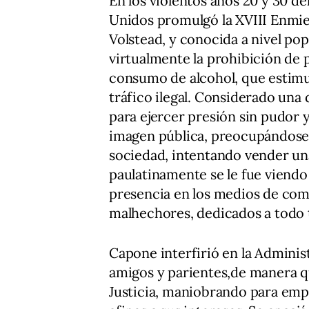
En los violentos años 20 y 30 de
Unidos promulgó la XVIII Enmie
Volstead, y conocida a nivel po
virtualmente la prohibición de 
consumo de alcohol, que estimu
tráfico ilegal. Considerado un
para ejercer presión sin pudor 
imagen pública, preocupándose 
sociedad, intentando vender u
paulatinamente se le fue viendo 
presencia en los medios de com
malhechores, dedicados a todo t
Capone interfirió en la Adminis
amigos y parientes,de manera que
Justicia, maniobrando para emple