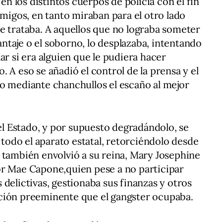
 en los distintos cuerpos de policía con el fin
emigos, en tanto miraban para el otro lado
e trataba. A aquellos que no lograba someter
hantaje o el soborno, lo desplazaba, intentando
ar si era alguien que le pudiera hacer
 A eso se añadió el control de la prensa y el
o mediante chanchullos el escaño al mejor
 Estado, y por supuesto degradándolo, se
odo el aparato estatal, retorciéndolo desde
 también envolvió a su reina, Mary Josephine
or Mae Capone,quien pese a no participar
delictivas, gestionaba sus finanzas y otros
ción preeminente que el gangster ocupaba.