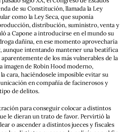
l pasado siglo XX, el Congreso de Estados
nda de su Constitución, llamada la Ley
pular como la Ley Seca, que suponía
producción, distribución, suministro, venta y
ló a Capone a introducirse en el mundo su
a droga dañina, en ese momento aprovecharía
y, aunque intentando mantener una beatífica
aparentemente de los más vulnerables de la
na imagen de Robin Hood moderno,
la cara, haciéndosele imposible evitar su
unicación en compañía de facinerosos y
ipo de delitos.
tración para conseguir colocar a distintos
 le dieran un trato de favor. Pervirtió la
ar o ascender a distintos jueces y fiscales