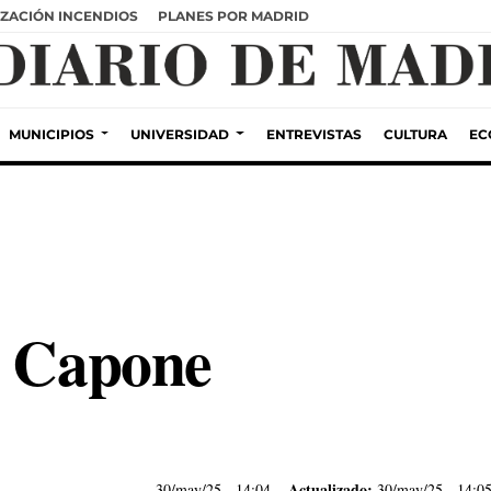
ZACIÓN INCENDIOS
PLANES POR MADRID
MUNICIPIOS
UNIVERSIDAD
ENTREVISTAS
CULTURA
EC
l Capone
Actualizado:
30/may/25
- 14:04
30/may/25 - 14:0