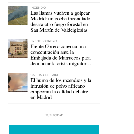
mutualistas
INCENDIO
Las llamas vuelven a golpear
Madrid: un coche incendiado
desata otro fuego forestal en
San Martín de Valdeiglesias
FRENTE OBRERO
Frente Obrero convoca una
concentración ante la
Embajada de Marruecos para
denunciar la crisis migratoria
en Ceuta
CALIDAD DEL AIRE
El humo de los incendios y la
intrusión de polvo africano
empeoran la calidad del aire
en Madrid