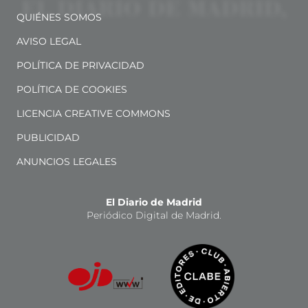
QUIÉNES SOMOS
AVISO LEGAL
POLÍTICA DE PRIVACIDAD
POLÍTICA DE COOKIES
LICENCIA CREATIVE COMMONS
PUBLICIDAD
ANUNCIOS LEGALES
El Diario de Madrid
Periódico Digital de Madrid.