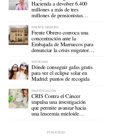
Hacienda a devolver 6.400
millones a más de tres
millones de pensionistas
mutualistas
FRENTE OBRERO
Frente Obrero convoca una
concentración ante la
Embajada de Marruecos para
denunciar la crisis migratoria
en Ceuta
SOCIEDAD
Dónde conseguir gafas gratis
para ver el eclipse solar en
Madrid: puntos de recogida
INVESTIGACIÓN
CRIS Contra el Cáncer
impulsa una investigación
que permite avanzar hacia
una leucemia mieloide
crónica sin tratamiento