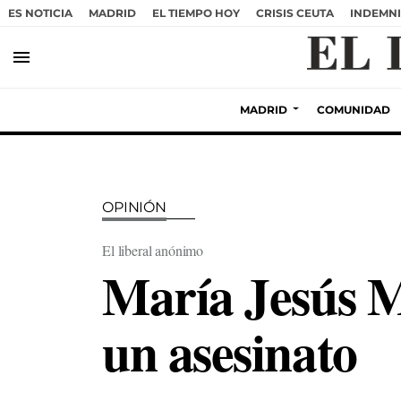
ES NOTICIA
MADRID
EL TIEMPO HOY
CRISIS CEUTA
INDEMNI
menu
MADRID
COMUNIDAD
OPINIÓN
El liberal anónimo
María Jesús M
un asesinato