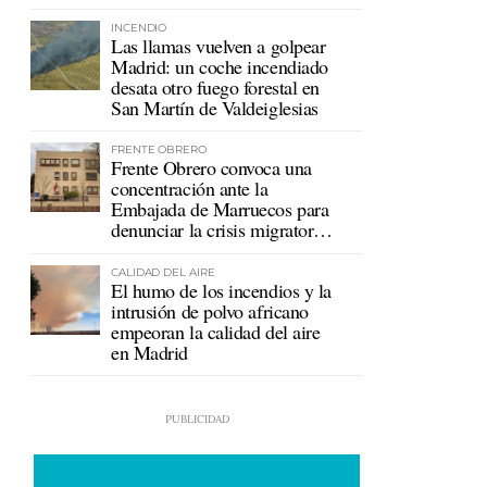
mutualistas
INCENDIO
Las llamas vuelven a golpear
Madrid: un coche incendiado
desata otro fuego forestal en
San Martín de Valdeiglesias
FRENTE OBRERO
Frente Obrero convoca una
concentración ante la
Embajada de Marruecos para
denunciar la crisis migratoria
en Ceuta
CALIDAD DEL AIRE
El humo de los incendios y la
intrusión de polvo africano
empeoran la calidad del aire
en Madrid