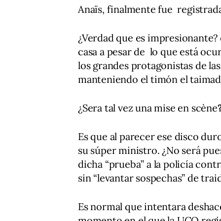
Anaïs, finalmente fue registrad
¿Verdad que es impresionante? 
casa a pesar de lo que está ocu
los grandes protagonistas de las
manteniendo el timón el taimad
¿Sera tal vez una mise en scène
Es que al parecer ese disco du
su súper ministro. ¿No será pu
dicha “prueba” a la policía cont
sin “levantar sospechas” de tra
Es normal que intentara deshace
momento en el que la UCO regis