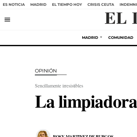
ES NOTICIA
MADRID
EL TIEMPO HOY
CRISIS CEUTA
INDEMNI
menu
MADRID
COMUNIDAD
OPINIÓN
Sencillamente irresistibles
La limpiadora
ROSY MARTINEZ DE BURGOS