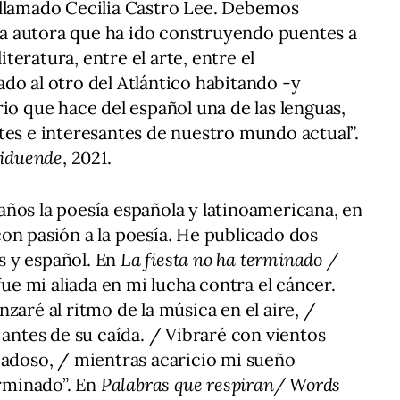
 llamado Cecilia Castro Lee. Debemos
e la autora que ha ido construyendo puentes a
literatura, entre el arte, entre el
do al otro del Atlántico habitando -y
io que hace del español una de las lenguas,
tes e interesantes de nuestro mundo actual”.
riduende
, 2021.
ños la poesía española y latinoamericana, en
on pasión a la poesía. He publicado dos
és y español. En
La fiesta no ha terminado /
 fue mi aliada en mi lucha contra el cáncer.
zaré al ritmo de la música en el aire, /
 antes de su caída. / Vibraré con vientos
iadoso, / mientras acaricio mi sueño
erminado”. En
Palabras que respiran/ Words