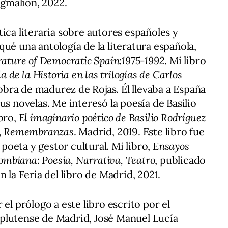
Pigmalión, 2022.
ica literaria sobre autores españoles y
ué una antología de la literatura española,
rature of Democratic Spain:1975-1992
. Mi libro
a de la Historia en las trilogías de Carlos
 obra de madurez de Rojas. Él llevaba a España
us novelas. Me interesó la poesía de Basilio
ibro,
El imaginario poético de Basilio Rodríguez
os, Remembranzas
. Madrid, 2019. Este libro fue
l poeta y gestor cultural. Mi libro,
Ensayos
lombiana: Poesía, Narrativa, Teatro
, publicado
 la Feria del libro de Madrid, 2021.
el prólogo a este libro escrito por el
plutense de Madrid, José Manuel Lucía