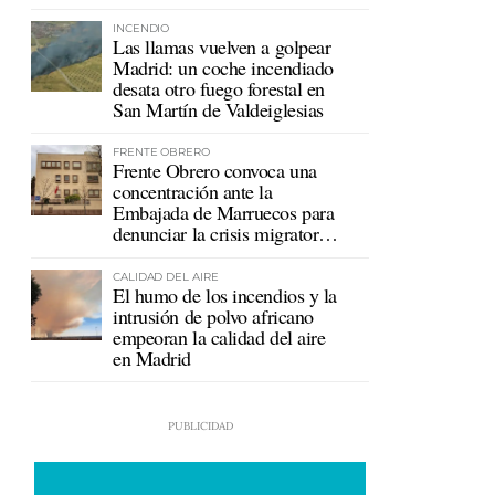
mutualistas
INCENDIO
Las llamas vuelven a golpear
Madrid: un coche incendiado
desata otro fuego forestal en
San Martín de Valdeiglesias
FRENTE OBRERO
Frente Obrero convoca una
concentración ante la
Embajada de Marruecos para
denunciar la crisis migratoria
en Ceuta
CALIDAD DEL AIRE
El humo de los incendios y la
intrusión de polvo africano
empeoran la calidad del aire
en Madrid