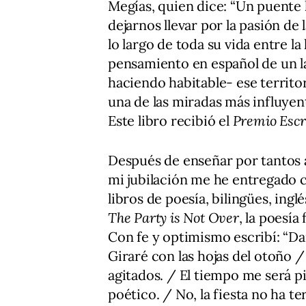
Megías, quien dice: “Un puente
dejarnos llevar por la pasión d
lo largo de toda su vida entre la 
pensamiento en español de un la
haciendo habitable- ese territor
una de las miradas más influyen
Este libro recibió el
Premio Esc
Después de enseñar por tantos a
mi jubilación me he entregado c
libros de poesía, bilingües, ingl
The Party is Not Over
, la poesía
Con fe y optimismo escribí: “Dan
Giraré con las hojas del otoño /
agitados. / El tiempo me será p
poético. / No, la fiesta no ha t