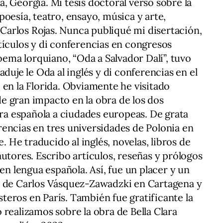
, Georgia. Mi tesis doctoral versó sobre la
oesía, teatro, ensayo, música y arte,
, Carlos Rojas. Nunca publiqué mi disertación,
tículos y di conferencias en congresos
poema lorquiano, “Oda a Salvador Dalí”, tuvo
aduje le Oda al inglés y di conferencias en el
 en la Florida. Obviamente he visitado
e gran impacto en la obra de los dos
ura española a ciudades europeas. De grata
encias en tres universidades de Polonia en
He traducido al inglés, novelas, libros de
utores. Escribo artículos, reseñas y prólogos
 en lengua española. Así, fue un placer y un
a de Carlos Vásquez-Zawadzki en Cartagena y
esteros en París. También fue gratificante la
 realizamos sobre la obra de Bella Clara