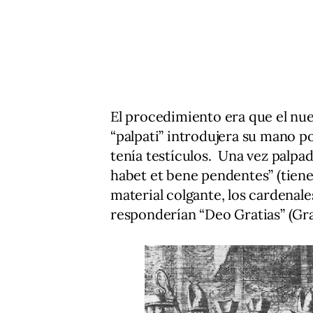
El procedimiento era que el nuev
“palpati” introdujera su mano p
tenía testículos. Una vez palpa
habet et bene pendentes” (tien
material colgante, los cardenal
responderían “Deo Gratias” (Gra