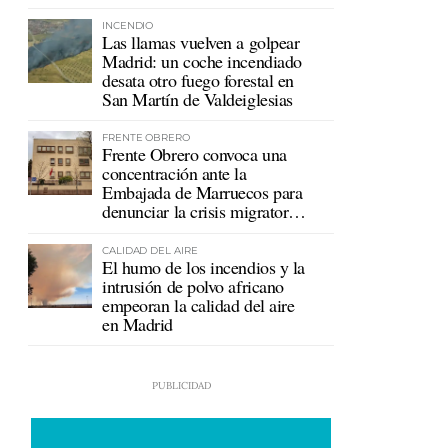
mutualistas
INCENDIO
Las llamas vuelven a golpear
Madrid: un coche incendiado
desata otro fuego forestal en
San Martín de Valdeiglesias
FRENTE OBRERO
Frente Obrero convoca una
concentración ante la
Embajada de Marruecos para
denunciar la crisis migratoria
en Ceuta
CALIDAD DEL AIRE
El humo de los incendios y la
intrusión de polvo africano
empeoran la calidad del aire
en Madrid