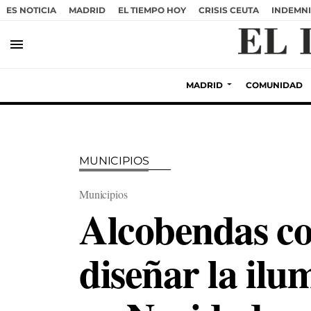
ES NOTICIA
MADRID
EL TIEMPO HOY
CRISIS CEUTA
INDEMNI
menu
MADRID
COMUNIDAD
MUNICIPIOS
Municipios
Alcobendas co
diseñar la ilu