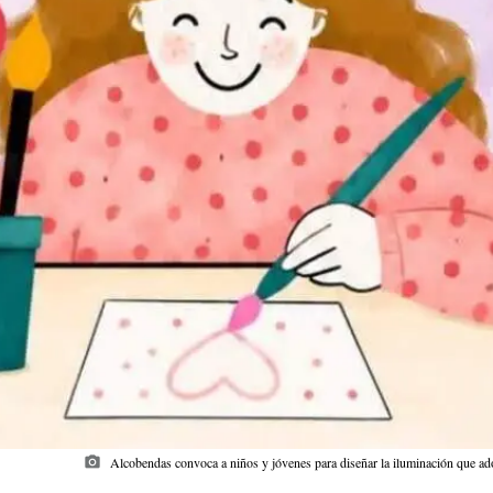
photo_camera
Alcobendas convoca a niños y jóvenes para diseñar la iluminación que a